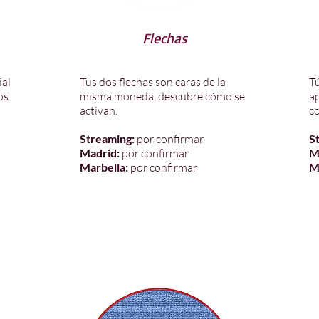
Flechas
ial
Tus dos flechas son caras de la
T
os
misma moneda, descubre cómo se
a
activan.
co
Streaming:
por confirmar
S
Madrid:
por confirmar
M
Marbella:
por confirmar
M