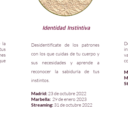
Identidad Instintiva
 la
D
Desidentifícate de los patrones
tus
i
con los que cuidas de tu cuerpo y
nes
v
que
co
sus necesidades y aprende a
reconocer la sabiduría de tus
M
M
instintos.
S
Madrid:
23 de octubre 2022
Marbella:
29 de enero 2023
Streaming:
31 de octubre 2022