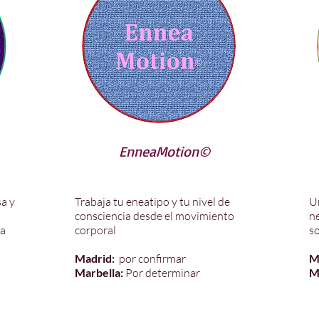
EnneaMotion©
sa y
Trabaja tu eneatipo y tu nivel de
U
consciencia desde el movimiento
n
 a
corporal
so
Madrid:
por confirmar
M
Marbella:
Por determinar
M