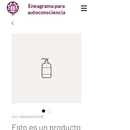
Eneagrama para
autoconsciencia
SKU: 366615376135191
Esto es un producto